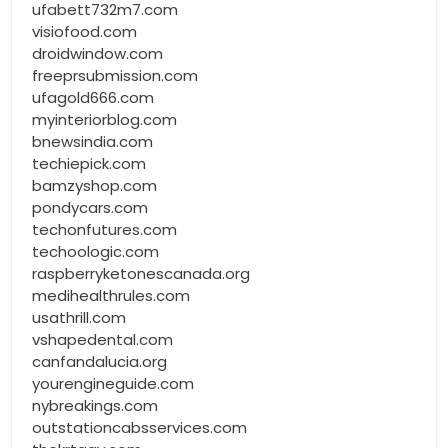
ufabett732m7.com
visiofood.com
droidwindow.com
freeprsubmission.com
ufagold666.com
myinteriorblog.com
bnewsindia.com
techiepick.com
bamzyshop.com
pondycars.com
techonfutures.com
techoologic.com
raspberryketonescanada.org
medihealthrules.com
usathrill.com
vshapedental.com
canfandalucia.org
yourengineguide.com
nybreakings.com
outstationcabsservices.com