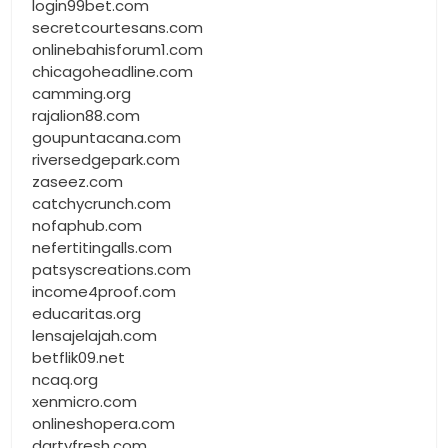
login99bet.com
secretcourtesans.com
onlinebahisforum1.com
chicagoheadline.com
camming.org
rajalion88.com
goupuntacana.com
riversedgepark.com
zaseez.com
catchycrunch.com
nofaphub.com
nefertitingalls.com
patsyscreations.com
income4proof.com
educaritas.org
lensajelajah.com
betflik09.net
ncaq.org
xenmicro.com
onlineshopera.com
dartyfresh.com