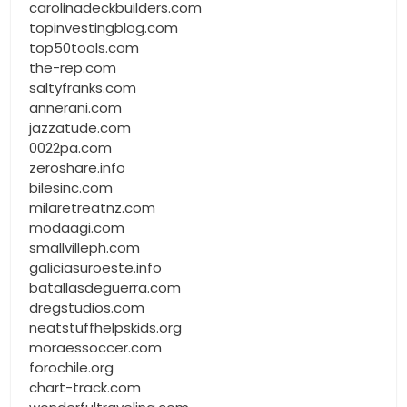
carolinadeckbuilders.com
topinvestingblog.com
top50tools.com
the-rep.com
saltyfranks.com
annerani.com
jazzatude.com
0022pa.com
zeroshare.info
bilesinc.com
milaretreatnz.com
modaagi.com
smallvilleph.com
galiciasuroeste.info
batallasdeguerra.com
dregstudios.com
neatstuffhelpskids.org
moraessoccer.com
forochile.org
chart-track.com