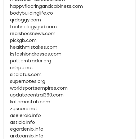
happyflooringandcabinets.com
bodybuildinglife.co
qrdoggy.com
technologygud.com
realshocknews.com
pickgb.com
healthmistakes.com
ksfashiondresses.com
patterntrader.org
cnhpa.net
sitalotus.com
supernotes.org
worldsportsempires.com
updatecentral360.com
katamastah.com
zqscore.net
aseleraio.info
asticio.info
egardenio.info
arxteamio.info