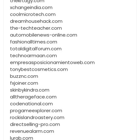
thekrtagy.com
xchangeindia.com
coolmicrotech.com
dreamhousehack.com
the-techteacher.com
automobilenews-online.com
fashionalltimes.com
totaldigitalforum.com
technoarmaan.com
empresasposicionamientoweb.com
tonybestcosmetics.com
buzznc.com
fxjoiner.com
skinbykindra.com
alltherageface.com
codenational.com
progameexplorer.com
rockislandroastery.com
directselling-pro.com
revenuealarm.com
lurab.com