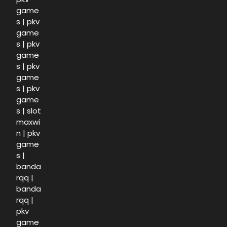
game
s
|
pkv
game
s
|
pkv
game
s
|
pkv
game
s
|
pkv
game
s
|
slot
maxwi
n
|
pkv
game
s
|
banda
rqq
|
banda
rqq
|
pkv
game