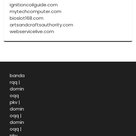
ignitioncoilguide.com
mytechcomputer.com
bioslot168.com
artsandcraftsauthority.com
webservicelive.com
banda
rqq
|
domin
oqq
pkv
|
domin
oqq
|
domin
oqq
|
pkv