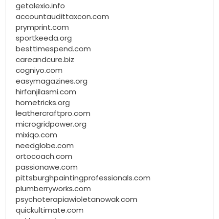
getalexio.info
accountaudittaxcon.com
prymprint.com
sportkeeda.org
besttimespend.com
careandcure.biz
cogniyo.com
easymagazines.org
hirfanjilasmi.com
hometricks.org
leathercraftpro.com
microgridpower.org
mixiqo.com
needglobe.com
ortocoach.com
passionawe.com
pittsburghpaintingprofessionals.com
plumberryworks.com
psychoterapiawioletanowak.com
quickultimate.com