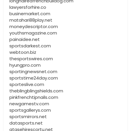
longhairedfrenchbulldog.com
lawyersforhire.co
businemarket.com
matahari88play.net
moneydescriptor.com
youthsmagazine.com
painaidee.net
sportsdarkest.com
webtoon.biz
thesportswires.com
hyungpro.com
sportingnewsnet.com
sportstime24day.com
sporteslive.com
theblingblingshields.com
pinkfrenchtipnails.com
newgamestv.com
sportsgallerys.com
sportsmirrors.net
datasports.net
atasehirescortu.net