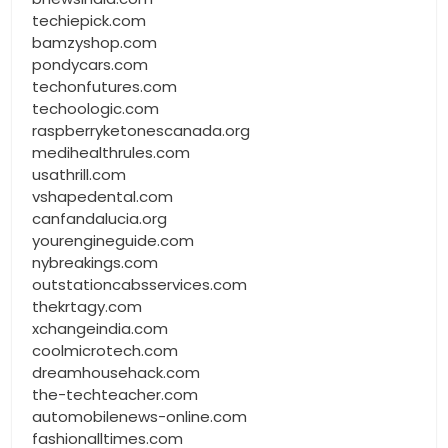
techiepick.com
bamzyshop.com
pondycars.com
techonfutures.com
techoologic.com
raspberryketonescanada.org
medihealthrules.com
usathrill.com
vshapedental.com
canfandalucia.org
yourengineguide.com
nybreakings.com
outstationcabsservices.com
thekrtagy.com
xchangeindia.com
coolmicrotech.com
dreamhousehack.com
the-techteacher.com
automobilenews-online.com
fashionalltimes.com