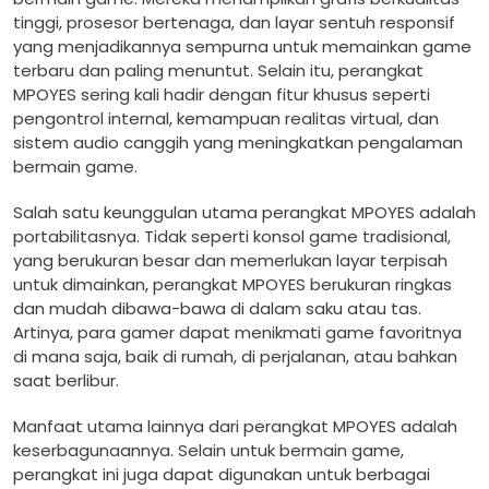
tinggi, prosesor bertenaga, dan layar sentuh responsif
yang menjadikannya sempurna untuk memainkan game
terbaru dan paling menuntut. Selain itu, perangkat
MPOYES sering kali hadir dengan fitur khusus seperti
pengontrol internal, kemampuan realitas virtual, dan
sistem audio canggih yang meningkatkan pengalaman
bermain game.
Salah satu keunggulan utama perangkat MPOYES adalah
portabilitasnya. Tidak seperti konsol game tradisional,
yang berukuran besar dan memerlukan layar terpisah
untuk dimainkan, perangkat MPOYES berukuran ringkas
dan mudah dibawa-bawa di dalam saku atau tas.
Artinya, para gamer dapat menikmati game favoritnya
di mana saja, baik di rumah, di perjalanan, atau bahkan
saat berlibur.
Manfaat utama lainnya dari perangkat MPOYES adalah
keserbagunaannya. Selain untuk bermain game,
perangkat ini juga dapat digunakan untuk berbagai