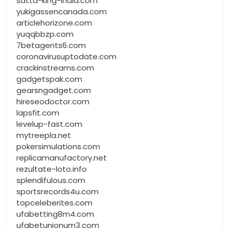
satta-king-india.com
yukigassencanada.com
articlehorizone.com
yuqqbbzp.com
7betagents6.com
coronavirusuptodate.com
crackinstreams.com
gadgetspak.com
gearsngadget.com
hireseodoctor.com
lapsfit.com
levelup-fast.com
mytreepla.net
pokersimulations.com
replicamanufactory.net
rezultate-loto.info
splendifulous.com
sportsrecords4u.com
topceleberites.com
ufabetting8m4.com
ufabetunionum3.com