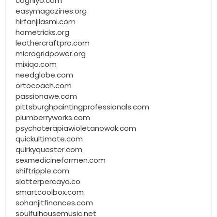
cogniyo.com
easymagazines.org
hirfanjilasmi.com
hometricks.org
leathercraftpro.com
microgridpower.org
mixiqo.com
needglobe.com
ortocoach.com
passionawe.com
pittsburghpaintingprofessionals.com
plumberryworks.com
psychoterapiawioletanowak.com
quickultimate.com
quirkyquester.com
sexmedicineformen.com
shiftripple.com
slotterpercaya.co
smartcoolbox.com
sohanjitfinances.com
soulfulhousemusic.net