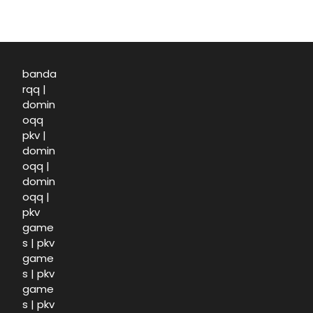
banda
rqq
|
domin
oqq
pkv
|
domin
oqq
|
domin
oqq
|
pkv
game
s
|
pkv
game
s
|
pkv
game
s
|
pkv