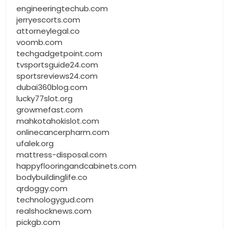
engineeringtechub.com
jerryescorts.com
attorneylegal.co
voomb.com
techgadgetpoint.com
tvsportsguide24.com
sportsreviews24.com
dubai360blog.com
lucky77slot.org
growmefast.com
mahkotahokislot.com
onlinecancerpharm.com
ufalek.org
mattress-disposal.com
happyflooringandcabinets.com
bodybuildinglife.co
qrdoggy.com
technologygud.com
realshocknews.com
pickgb.com