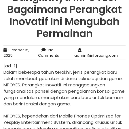
Bagaimana Perangkat
Inovatif Ini Mengubah
Permainan
October 15,
No
2025
Comments
admin@inforuang.com
[ad_1]
Dalam beberapa tahun terakhir, jenis perangkat baru
telah membuat gebrakan di dunia teknologi dan game:
MPOYES. Perangkat inovatif ini menggabungkan
fungsionalitas ponsel dengan pengalaman konsol game
yang mendalam, menciptakan cara baru untuk bermain
dan berinteraksi dengan game.
MPOYES, kependekan dari Mobile Phones Optimized for
Yesplay Entertainment System, dirancang khusus untuk
bermain game. Mereka menampilkan grafis berkualitas