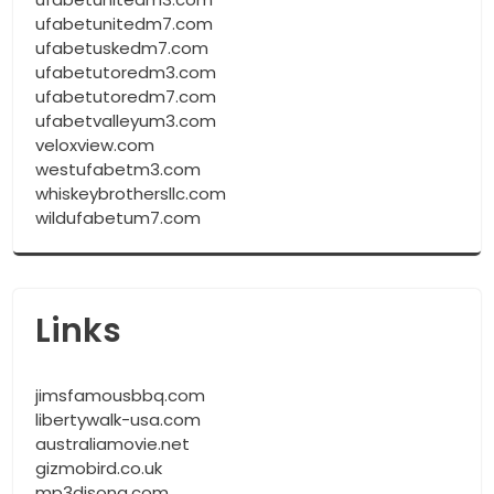
ufabetunitedm7.com
ufabetuskedm7.com
ufabetutoredm3.com
ufabetutoredm7.com
ufabetvalleyum3.com
veloxview.com
westufabetm3.com
whiskeybrothersllc.com
wildufabetum7.com
Links
jimsfamousbbq.com
libertywalk-usa.com
australiamovie.net
gizmobird.co.uk
mp3djsong.com