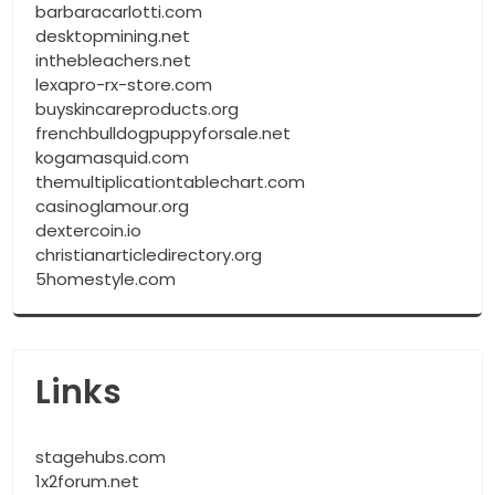
barbaracarlotti.com
desktopmining.net
inthebleachers.net
lexapro-rx-store.com
buyskincareproducts.org
frenchbulldogpuppyforsale.net
kogamasquid.com
themultiplicationtablechart.com
casinoglamour.org
dextercoin.io
christianarticledirectory.org
5homestyle.com
Links
stagehubs.com
1x2forum.net