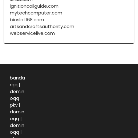
ignitioncoilguide.com
mytechcomputer.com
bioslot168.com
artsandcraftsauthority.com
webservicelive.com
banda
rqq
|
domin
oqq
pkv
|
domin
oqq
|
domin
oqq
|