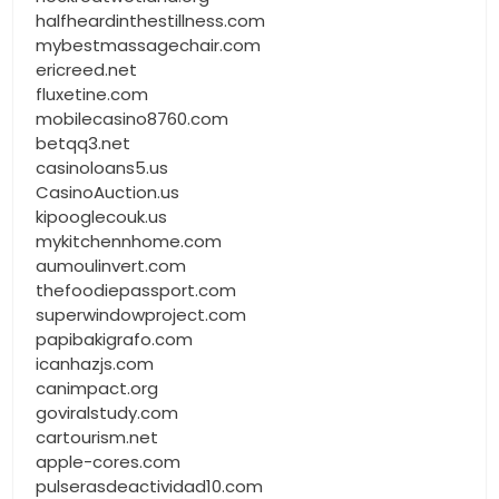
halfheardinthestillness.com
mybestmassagechair.com
ericreed.net
fluxetine.com
mobilecasino8760.com
betqq3.net
casinoloans5.us
CasinoAuction.us
kipooglecouk.us
mykitchennhome.com
aumoulinvert.com
thefoodiepassport.com
superwindowproject.com
papibakigrafo.com
icanhazjs.com
canimpact.org
goviralstudy.com
cartourism.net
apple-cores.com
pulserasdeactividad10.com