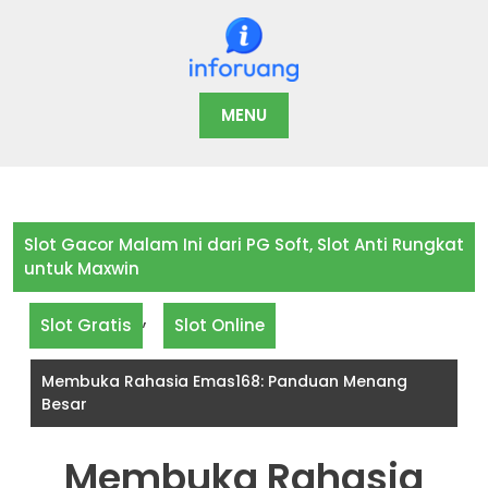
Skip
to
content
MENU
Slot Gacor Malam Ini dari PG Soft, Slot Anti Rungkat
untuk Maxwin
,
Slot Gratis
Slot Online
Membuka Rahasia Emas168: Panduan Menang
Besar
Membuka Rahasia