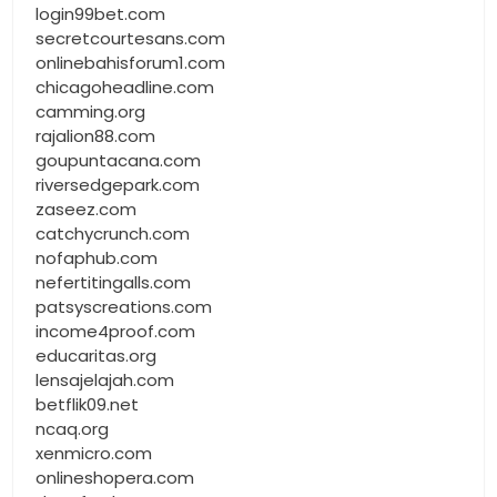
login99bet.com
secretcourtesans.com
onlinebahisforum1.com
chicagoheadline.com
camming.org
rajalion88.com
goupuntacana.com
riversedgepark.com
zaseez.com
catchycrunch.com
nofaphub.com
nefertitingalls.com
patsyscreations.com
income4proof.com
educaritas.org
lensajelajah.com
betflik09.net
ncaq.org
xenmicro.com
onlineshopera.com