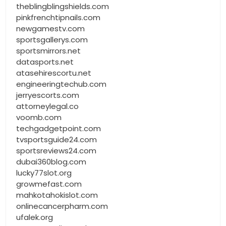
theblingblingshields.com
pinkfrenchtipnails.com
newgamestv.com
sportsgallerys.com
sportsmirrors.net
datasports.net
atasehirescortu.net
engineeringtechub.com
jerryescorts.com
attorneylegal.co
voomb.com
techgadgetpoint.com
tvsportsguide24.com
sportsreviews24.com
dubai360blog.com
lucky77slot.org
growmefast.com
mahkotahokislot.com
onlinecancerpharm.com
ufalek.org