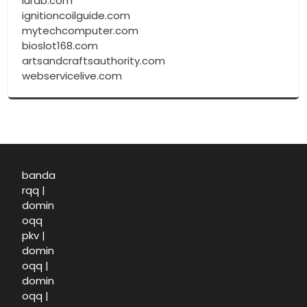
lurab.com
ignitioncoilguide.com
mytechcomputer.com
bioslot168.com
artsandcraftsauthority.com
webservicelive.com
banda
rqq
|
domin
oqq
pkv
|
domin
oqq
|
domin
oqq
|