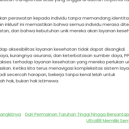
ikan perawatan kepada individu tanpa memandang identita
n inklusif ini memastikan bahwa semua individu merasa dit
hatan, dan bahwa kebutuhan unik mereka akan layanan kese
p aksesibilitas layanan kesehatan tidak dapat disangkal.
aya, kurangnya asuransi, dan keterbatasan sumber daya, 
akses terhadap layanan kesehatan yang mereka perlukan u
an. Ketika kita terus menavigasi kompleksitas sistem lay
di secercah harapan, bekerja tanpa kenal lelah untuk
h hak, bukan hak istimewa.
Bangkitnya
Dari Permainan Taruhan Tinggi hingga Bersantap
Ultra88 Memiliki S