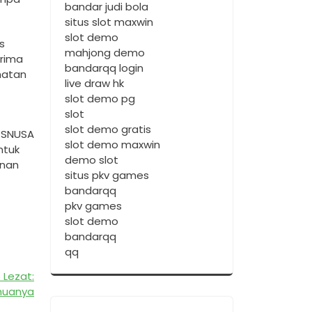
bandar judi bola
situs slot maxwin
slot demo
s
mahjong demo
erima
bandarqq login
hatan
live draw hk
slot demo pg
slot
slot demo gratis
PPSNUSA
slot demo maxwin
ntuk
demo slot
anan
situs pkv games
bandarqq
pkv games
slot demo
bandarqq
qq
 Lezat:
emuanya