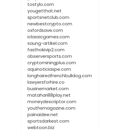
tostylo.com
yougetthat.net
sportsnetclub.com
newbestcrypto.com
oxfordsave.com
iclassicgames.com
saung-artikel.com
fasthokivip2.com
observersports.com
cryptominingplus.com
aquinoticiaspe.com
longhairedfrenchbulldog.com
lawyersforhire.co
businemarket.com
matahari88play.net
moneydescriptor.com
youthsmagazine.com
painaidee.net
sportsdarkest.com
webtoon.biz