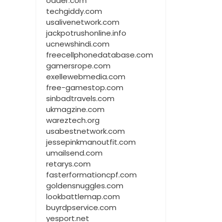
oader.com
techgiddy.com
usalivenetwork.com
jackpotrushonline.info
ucnewshindi.com
freecellphonedatabase.com
gamersrope.com
exellewebmedia.com
free-gamestop.com
sinbadtravels.com
ukmagzine.com
wareztech.org
usabestnetwork.com
jessepinkmanoutfit.com
umailsend.com
retarys.com
fasterformationcpf.com
goldensnuggles.com
lookbattlemap.com
buyrdpservice.com
yesport.net