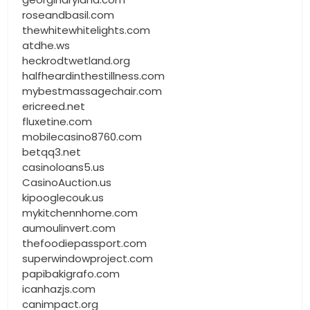
roseandbasil.com
thewhitewhitelights.com
atdhe.ws
heckrodtwetland.org
halfheardinthestillness.com
mybestmassagechair.com
ericreed.net
fluxetine.com
mobilecasino8760.com
betqq3.net
casinoloans5.us
CasinoAuction.us
kipooglecouk.us
mykitchennhome.com
aumoulinvert.com
thefoodiepassport.com
superwindowproject.com
papibakigrafo.com
icanhazjs.com
canimpact.org