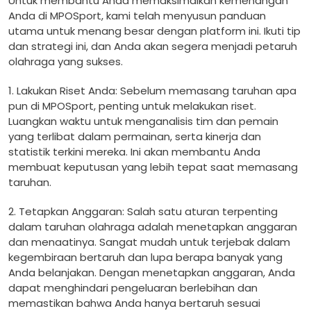
Untuk membantu Anda memaksimalkan kemenangan
Anda di MPOSport, kami telah menyusun panduan
utama untuk menang besar dengan platform ini. Ikuti tip
dan strategi ini, dan Anda akan segera menjadi petaruh
olahraga yang sukses.
1. Lakukan Riset Anda: Sebelum memasang taruhan apa
pun di MPOSport, penting untuk melakukan riset.
Luangkan waktu untuk menganalisis tim dan pemain
yang terlibat dalam permainan, serta kinerja dan
statistik terkini mereka. Ini akan membantu Anda
membuat keputusan yang lebih tepat saat memasang
taruhan.
2. Tetapkan Anggaran: Salah satu aturan terpenting
dalam taruhan olahraga adalah menetapkan anggaran
dan menaatinya. Sangat mudah untuk terjebak dalam
kegembiraan bertaruh dan lupa berapa banyak yang
Anda belanjakan. Dengan menetapkan anggaran, Anda
dapat menghindari pengeluaran berlebihan dan
memastikan bahwa Anda hanya bertaruh sesuai