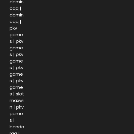
domin
oqq
|
domin
oqq
|
pkv
game
s
|
pkv
game
s
|
pkv
game
s
|
pkv
game
s
|
pkv
game
s
|
slot
maxwi
n
|
pkv
game
s
|
banda
rqq
|