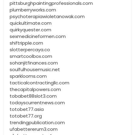
pittsburghpaintingprofessionals.com
plumberryworks.com
psychoterapiawioletanowak.com
quickultimate.com
quirkyquester.com
sexmedicineformen.com
shiftripple.com
slotterpercaya.co
smartcoolbox.com
sohanjitfinances.com
soulfulhousemusic.net
sparklooms.com
tacticalcontractingllc.com
thecapitalpowers.com
tobabet88slot3.com
todayscurrentnews.com
totobet77.asia
totobet77.org
trendingpublication.com
ufabettererum3.com