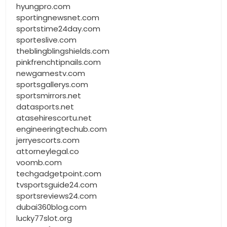
hyungpro.com
sportingnewsnet.com
sportstime24day.com
sporteslive.com
theblingblingshields.com
pinkfrenchtipnails.com
newgamestv.com
sportsgallerys.com
sportsmirrors.net
datasports.net
atasehirescortu.net
engineeringtechub.com
jerryescorts.com
attorneylegal.co
voomb.com
techgadgetpoint.com
tvsportsguide24.com
sportsreviews24.com
dubai360blog.com
lucky77slot.org