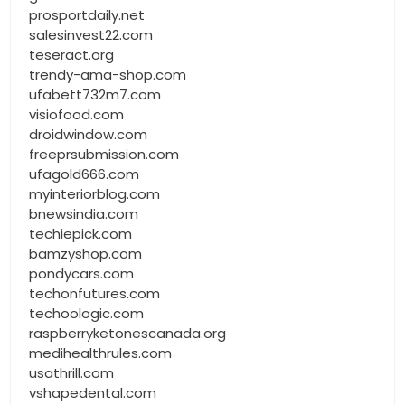
prosportdaily.net
salesinvest22.com
teseract.org
trendy-ama-shop.com
ufabett732m7.com
visiofood.com
droidwindow.com
freeprsubmission.com
ufagold666.com
myinteriorblog.com
bnewsindia.com
techiepick.com
bamzyshop.com
pondycars.com
techonfutures.com
techoologic.com
raspberryketonescanada.org
medihealthrules.com
usathrill.com
vshapedental.com