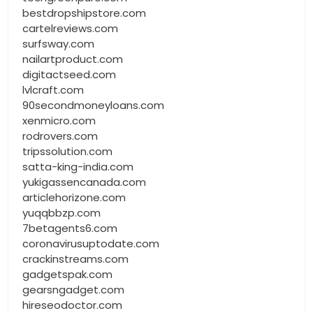
bestdropshipstore.com
cartelreviews.com
surfsway.com
nailartproduct.com
digitactseed.com
lvlcraft.com
90secondmoneyloans.com
xenmicro.com
rodrovers.com
tripssolution.com
satta-king-india.com
yukigassencanada.com
articlehorizone.com
yuqqbbzp.com
7betagents6.com
coronavirusuptodate.com
crackinstreams.com
gadgetspak.com
gearsngadget.com
hireseodoctor.com