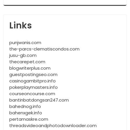
Links
punjwanis.com
the-parcs-clematiscondos.com
jusu-gb.com
thecarepet.com
blogwriterplus.com
guestpostingseo.com
casinogambitpro.info
pokerplaymasters.info
courseoncourse.com
bantinbatdongsan247.com
bahednog.info
bahenxgek.info
pertamaskre.com
threadsvideoandphotodownloader.com