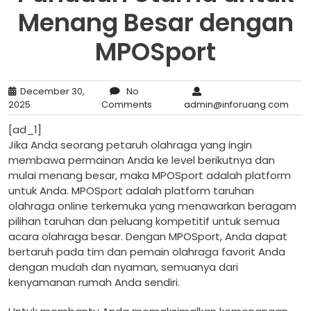
Menang Besar dengan
MPOSport
December 30,
No
2025
Comments
admin@inforuang.com
[ad_1]
Jika Anda seorang petaruh olahraga yang ingin
membawa permainan Anda ke level berikutnya dan
mulai menang besar, maka MPOSport adalah platform
untuk Anda. MPOSport adalah platform taruhan
olahraga online terkemuka yang menawarkan beragam
pilihan taruhan dan peluang kompetitif untuk semua
acara olahraga besar. Dengan MPOSport, Anda dapat
bertaruh pada tim dan pemain olahraga favorit Anda
dengan mudah dan nyaman, semuanya dari
kenyamanan rumah Anda sendiri.