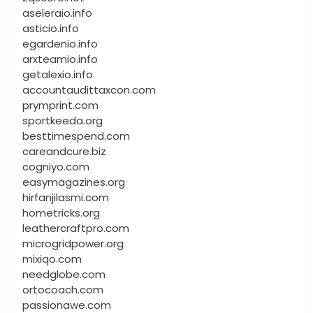
aseleraio.info
asticio.info
egardenio.info
arxteamio.info
getalexio.info
accountaudittaxcon.com
prymprint.com
sportkeeda.org
besttimespend.com
careandcure.biz
cogniyo.com
easymagazines.org
hirfanjilasmi.com
hometricks.org
leathercraftpro.com
microgridpower.org
mixiqo.com
needglobe.com
ortocoach.com
passionawe.com