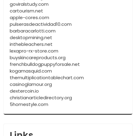
goviralstudy.com
cartourism.net
apple-cores.com
pulserasdeactividad10.com
barbaracarlotti.com
desktopmining.net
inthebleachers.net
lexapro-rx-store.com
buyskincareproducts.org
frenchbulldogpuppyforsale.net
kogamasquid.com
themultiplicationtablechart.com
casinoglamour.org
dextercoin.io
christianarticledirectory.org
5homestyle.com
Links