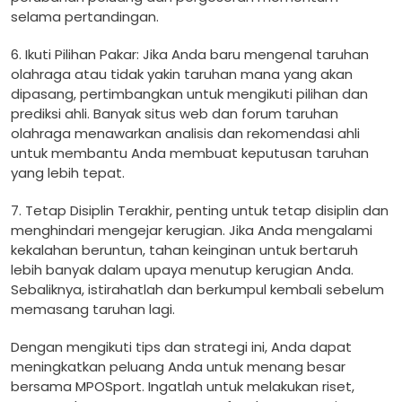
selama pertandingan.
6. Ikuti Pilihan Pakar: Jika Anda baru mengenal taruhan
olahraga atau tidak yakin taruhan mana yang akan
dipasang, pertimbangkan untuk mengikuti pilihan dan
prediksi ahli. Banyak situs web dan forum taruhan
olahraga menawarkan analisis dan rekomendasi ahli
untuk membantu Anda membuat keputusan taruhan
yang lebih tepat.
7. Tetap Disiplin Terakhir, penting untuk tetap disiplin dan
menghindari mengejar kerugian. Jika Anda mengalami
kekalahan beruntun, tahan keinginan untuk bertaruh
lebih banyak dalam upaya menutup kerugian Anda.
Sebaliknya, istirahatlah dan berkumpul kembali sebelum
memasang taruhan lagi.
Dengan mengikuti tips dan strategi ini, Anda dapat
meningkatkan peluang Anda untuk menang besar
bersama MPOSport. Ingatlah untuk melakukan riset,