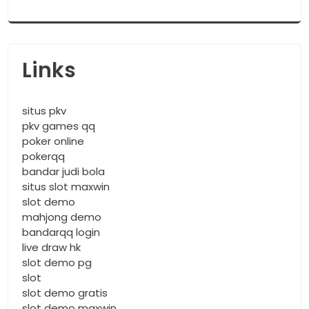
Links
situs pkv
pkv games qq
poker online
pokerqq
bandar judi bola
situs slot maxwin
slot demo
mahjong demo
bandarqq login
live draw hk
slot demo pg
slot
slot demo gratis
slot demo maxwin