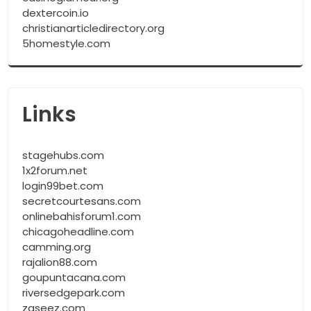
dextercoin.io
christianarticledirectory.org
5homestyle.com
Links
stagehubs.com
1x2forum.net
login99bet.com
secretcourtesans.com
onlinebahisforum1.com
chicagoheadline.com
camming.org
rajalion88.com
goupuntacana.com
riversedgepark.com
zaseez.com