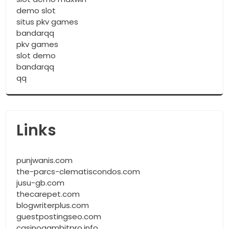
demo slot
situs pkv games
bandarqq
pkv games
slot demo
bandarqq
qq
Links
punjwanis.com
the-parcs-clematiscondos.com
jusu-gb.com
thecarepet.com
blogwriterplus.com
guestpostingseo.com
casinogambitpro.info