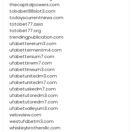
thecapitalpowers.com
tobabet88slot3.com
todayscurrentnews.com
totobet77.asia
totobet77.org
trendingpublication.com
ufabettererum3.com
ufabettermentm4.com
ufabettersum7.com
ufabettinwm7.com
ufabettinwum3.com
ufabetunitedm3.com
ufabetunitedm7.com
ufabetuskedm7.com
ufabetutoredm3.com
ufabetutoredm7.com
ufabetvalleyum3.com
veloxview.com
westufabetm3.com
whiskeybrothersllc.com