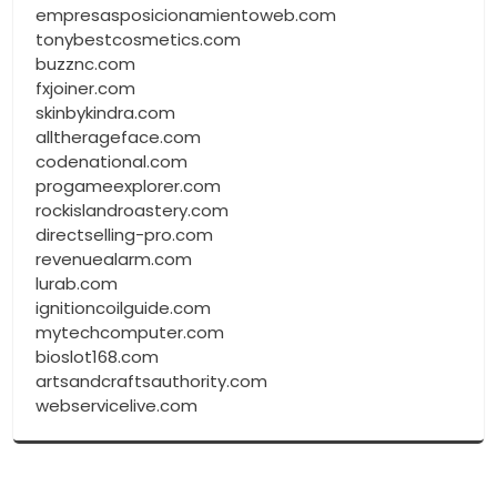
empresasposicionamientoweb.com
tonybestcosmetics.com
buzznc.com
fxjoiner.com
skinbykindra.com
alltherageface.com
codenational.com
progameexplorer.com
rockislandroastery.com
directselling-pro.com
revenuealarm.com
lurab.com
ignitioncoilguide.com
mytechcomputer.com
bioslot168.com
artsandcraftsauthority.com
webservicelive.com