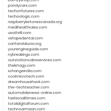
pondycars.com
techonfutures.com
techoologic.com
raspberryketonescanada.org
medihealthrules.com
usathrill.com
vshapedental.com
canfandalucia.org
yourengineguide.com
nybreakings.com
outstationcabsservices.com
thekrtagy.com
xchangeindia.com
coolmicrotech.com
dreamhousehack.com
the-techteacher.com
automobilenews-online.com
fashionalltimes.com
totaldigitalforum.com
technoarmaan.com