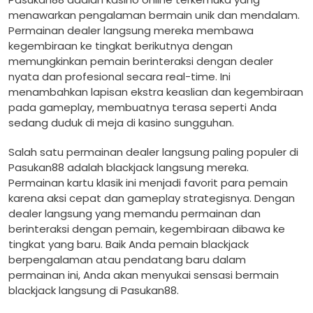
menawarkan pengalaman bermain unik dan mendalam.
Permainan dealer langsung mereka membawa
kegembiraan ke tingkat berikutnya dengan
memungkinkan pemain berinteraksi dengan dealer
nyata dan profesional secara real-time. Ini
menambahkan lapisan ekstra keaslian dan kegembiraan
pada gameplay, membuatnya terasa seperti Anda
sedang duduk di meja di kasino sungguhan.
Salah satu permainan dealer langsung paling populer di
Pasukan88 adalah blackjack langsung mereka.
Permainan kartu klasik ini menjadi favorit para pemain
karena aksi cepat dan gameplay strategisnya. Dengan
dealer langsung yang memandu permainan dan
berinteraksi dengan pemain, kegembiraan dibawa ke
tingkat yang baru. Baik Anda pemain blackjack
berpengalaman atau pendatang baru dalam
permainan ini, Anda akan menyukai sensasi bermain
blackjack langsung di Pasukan88.