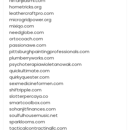
hirfanjilasmi.com
hometricks.org
leathercraftpro.com
microgridpower.org
mixiqo.com
needglobe.com
ortocoach.com
passionawe.com
pittsburghpaintingprofessionals.com
plumberryworks.com
psychoterapiawioletanowak.com
quickultimate.com
quirkyquester.com
sexmedicineformen.com
shiftripple.com
slotterpercaya.co
smartcoolbox.com
sohanjitfinances.com
soulfulhousemusic.net
sparklooms.com
tacticalcontractingllc.com