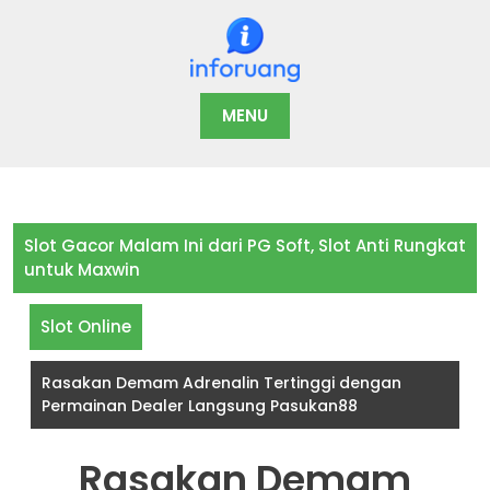
Skip
to
content
MENU
Slot Gacor Malam Ini dari PG Soft, Slot Anti Rungkat
untuk Maxwin
Slot Online
Rasakan Demam Adrenalin Tertinggi dengan
Permainan Dealer Langsung Pasukan88
Rasakan Demam