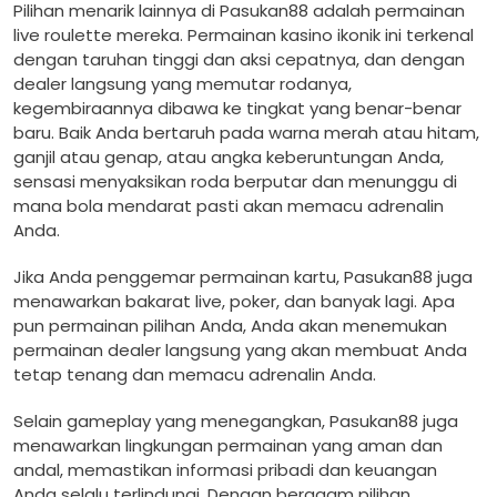
Pilihan menarik lainnya di Pasukan88 adalah permainan
live roulette mereka. Permainan kasino ikonik ini terkenal
dengan taruhan tinggi dan aksi cepatnya, dan dengan
dealer langsung yang memutar rodanya,
kegembiraannya dibawa ke tingkat yang benar-benar
baru. Baik Anda bertaruh pada warna merah atau hitam,
ganjil atau genap, atau angka keberuntungan Anda,
sensasi menyaksikan roda berputar dan menunggu di
mana bola mendarat pasti akan memacu adrenalin
Anda.
Jika Anda penggemar permainan kartu, Pasukan88 juga
menawarkan bakarat live, poker, dan banyak lagi. Apa
pun permainan pilihan Anda, Anda akan menemukan
permainan dealer langsung yang akan membuat Anda
tetap tenang dan memacu adrenalin Anda.
Selain gameplay yang menegangkan, Pasukan88 juga
menawarkan lingkungan permainan yang aman dan
andal, memastikan informasi pribadi dan keuangan
Anda selalu terlindungi. Dengan beragam pilihan