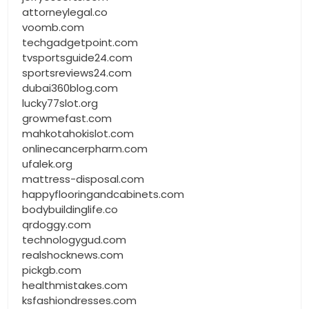
attorneylegal.co
voomb.com
techgadgetpoint.com
tvsportsguide24.com
sportsreviews24.com
dubai360blog.com
lucky77slot.org
growmefast.com
mahkotahokislot.com
onlinecancerpharm.com
ufalek.org
mattress-disposal.com
happyflooringandcabinets.com
bodybuildinglife.co
qrdoggy.com
technologygud.com
realshocknews.com
pickgb.com
healthmistakes.com
ksfashiondresses.com