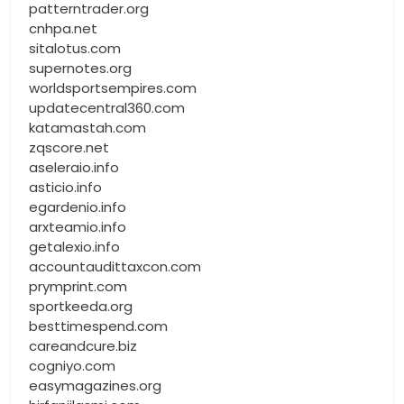
patterntrader.org
cnhpa.net
sitalotus.com
supernotes.org
worldsportsempires.com
updatecentral360.com
katamastah.com
zqscore.net
aseleraio.info
asticio.info
egardenio.info
arxteamio.info
getalexio.info
accountaudittaxcon.com
prymprint.com
sportkeeda.org
besttimespend.com
careandcure.biz
cogniyo.com
easymagazines.org