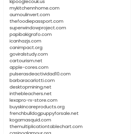
kipooglecouk.us
mykitchennhome.com
aumoulinvert.com
thefoodiepassport.com
superwindowproject.com
papibakigrafo.com
icanhazjs.com
canimpact.org
goviralstudy.com
cartourism.net
apple-cores.com
pulserasdeactividad10.com
barbaracarlotti.com
desktopmining.net
inthebleachers.net
lexapro-rx-store.com
buyskincareproducts.org
frenchbulldogpuppyforsale.net
kogamasquid.com
themultiplicationtablechart.com
casinoglamour.org