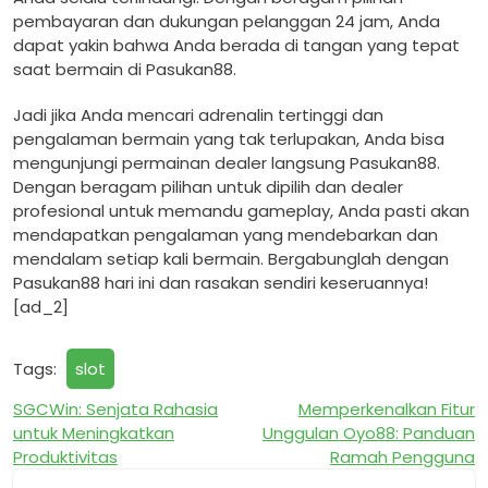
pembayaran dan dukungan pelanggan 24 jam, Anda
dapat yakin bahwa Anda berada di tangan yang tepat
saat bermain di Pasukan88.
Jadi jika Anda mencari adrenalin tertinggi dan
pengalaman bermain yang tak terlupakan, Anda bisa
mengunjungi permainan dealer langsung Pasukan88.
Dengan beragam pilihan untuk dipilih dan dealer
profesional untuk memandu gameplay, Anda pasti akan
mendapatkan pengalaman yang mendebarkan dan
mendalam setiap kali bermain. Bergabunglah dengan
Pasukan88 hari ini dan rasakan sendiri keseruannya!
[ad_2]
Tags:
slot
Post
SGCWin: Senjata Rahasia
Memperkenalkan Fitur
untuk Meningkatkan
Unggulan Oyo88: Panduan
navigation
Produktivitas
Ramah Pengguna