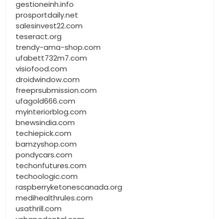
gestioneinh.info
prosportdaily.net
salesinvest22.com
teseract.org
trendy-ama-shop.com
ufabett732m7.com
visiofood.com
droidwindow.com
freeprsubmission.com
ufagold666.com
myinteriorblog.com
bnewsindia.com
techiepick.com
bamzyshop.com
pondycars.com
techonfutures.com
techoologic.com
raspberryketonescanada.org
medihealthrules.com
usathrill.com