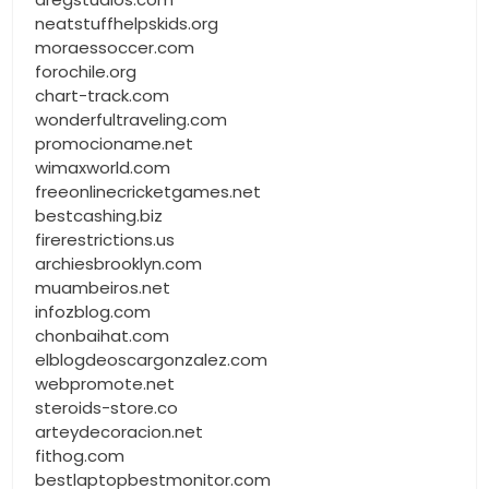
neatstuffhelpskids.org
moraessoccer.com
forochile.org
chart-track.com
wonderfultraveling.com
promocioname.net
wimaxworld.com
freeonlinecricketgames.net
bestcashing.biz
firerestrictions.us
archiesbrooklyn.com
muambeiros.net
infozblog.com
chonbaihat.com
elblogdeoscargonzalez.com
webpromote.net
steroids-store.co
arteydecoracion.net
fithog.com
bestlaptopbestmonitor.com