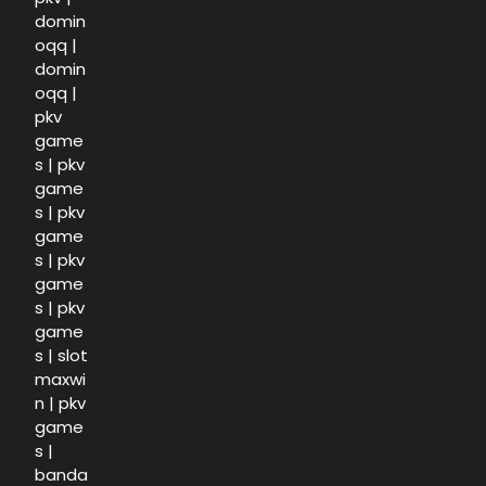
domin
oqq
|
domin
oqq
|
pkv
game
s
|
pkv
game
s
|
pkv
game
s
|
pkv
game
s
|
pkv
game
s
|
slot
maxwi
n
|
pkv
game
s
|
banda