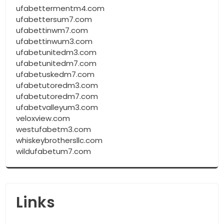
ufabettermentm4.com
ufabettersum7.com
ufabettinwm7.com
ufabettinwum3.com
ufabetunitedm3.com
ufabetunitedm7.com
ufabetuskedm7.com
ufabetutoredm3.com
ufabetutoredm7.com
ufabetvalleyum3.com
veloxview.com
westufabetm3.com
whiskeybrothersllc.com
wildufabetum7.com
Links