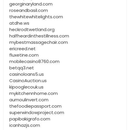
georginaryland.com
roseandbasil.com
thewhitewhitelights.com
atdhe.ws
heckrodtwetland.org
halfheardinthestillness.com
mybestmassagechair.com
ericreed.net
fluxetine.com
mobilecasino8760.com
betqq3.net
casinoloans5.us
CasinoAuction.us
kipooglecouk.us
mykitchennhome.com
aumoulinvert.com
thefoodiepassport.com
superwindowproject.com
papibakigrafo.com
icanhazjs.com