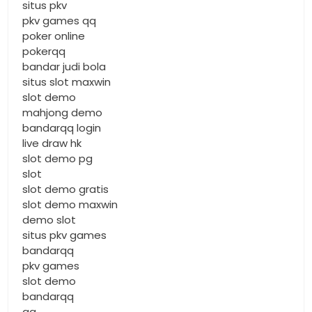
situs pkv
pkv games qq
poker online
pokerqq
bandar judi bola
situs slot maxwin
slot demo
mahjong demo
bandarqq login
live draw hk
slot demo pg
slot
slot demo gratis
slot demo maxwin
demo slot
situs pkv games
bandarqq
pkv games
slot demo
bandarqq
qq