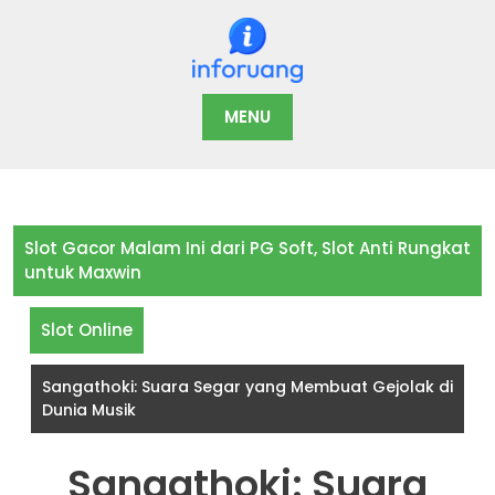
Skip
to
content
MENU
Slot Gacor Malam Ini dari PG Soft, Slot Anti Rungkat
untuk Maxwin
Slot Online
Sangathoki: Suara Segar yang Membuat Gejolak di
Dunia Musik
Sangathoki: Suara