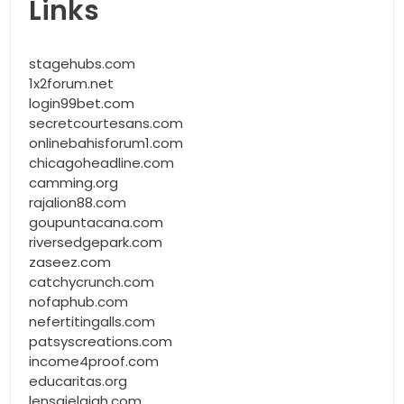
Links
stagehubs.com
1x2forum.net
login99bet.com
secretcourtesans.com
onlinebahisforum1.com
chicagoheadline.com
camming.org
rajalion88.com
goupuntacana.com
riversedgepark.com
zaseez.com
catchycrunch.com
nofaphub.com
nefertitingalls.com
patsyscreations.com
income4proof.com
educaritas.org
lensajelajah.com