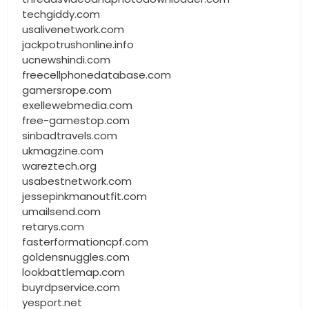
techgiddy.com
usalivenetwork.com
jackpotrushonline.info
ucnewshindi.com
freecellphonedatabase.com
gamersrope.com
exellewebmedia.com
free-gamestop.com
sinbadtravels.com
ukmagzine.com
wareztech.org
usabestnetwork.com
jessepinkmanoutfit.com
umailsend.com
retarys.com
fasterformationcpf.com
goldensnuggles.com
lookbattlemap.com
buyrdpservice.com
yesport.net