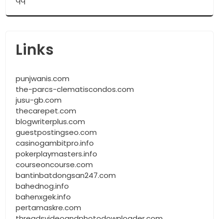
Links
punjwanis.com
the-parcs-clematiscondos.com
jusu-gb.com
thecarepet.com
blogwriterplus.com
guestpostingseo.com
casinogambitpro.info
pokerplaymasters.info
courseoncourse.com
bantinbatdongsan247.com
bahednog.info
bahenxgek.info
pertamaskre.com
threadsvideoandphotodownloader.com