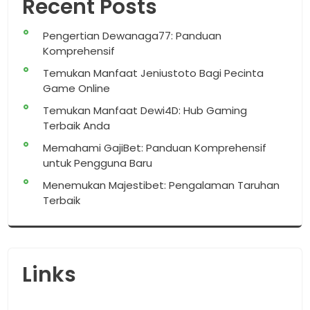
Recent Posts
Pengertian Dewanaga77: Panduan
Komprehensif
Temukan Manfaat Jeniustoto Bagi Pecinta
Game Online
Temukan Manfaat Dewi4D: Hub Gaming
Terbaik Anda
Memahami GajiBet: Panduan Komprehensif
untuk Pengguna Baru
Menemukan Majestibet: Pengalaman Taruhan
Terbaik
Links