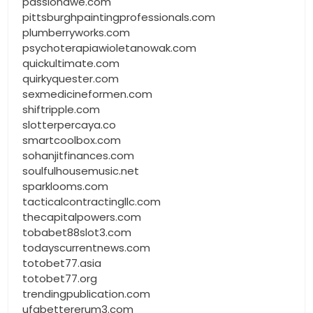
passionawe.com
pittsburghpaintingprofessionals.com
plumberryworks.com
psychoterapiawioletanowak.com
quickultimate.com
quirkyquester.com
sexmedicineformen.com
shiftripple.com
slotterpercaya.co
smartcoolbox.com
sohanjitfinances.com
soulfulhousemusic.net
sparklooms.com
tacticalcontractingllc.com
thecapitalpowers.com
tobabet88slot3.com
todayscurrentnews.com
totobet77.asia
totobet77.org
trendingpublication.com
ufabettererum3.com