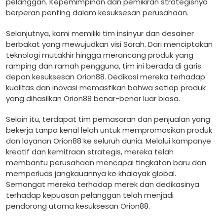
pelanggan. Kepemimpinan dan pemikiran strategisnya
berperan penting dalam kesuksesan perusahaan.
Selanjutnya, kami memiliki tim insinyur dan desainer
berbakat yang mewujudkan visi Sarah. Dari menciptakan
teknologi mutakhir hingga merancang produk yang
ramping dan ramah pengguna, tim ini berada di garis
depan kesuksesan Orion88. Dedikasi mereka terhadap
kualitas dan inovasi memastikan bahwa setiap produk
yang dihasilkan Orion88 benar-benar luar biasa.
Selain itu, terdapat tim pemasaran dan penjualan yang
bekerja tanpa kenal lelah untuk mempromosikan produk
dan layanan Orion88 ke seluruh dunia. Melalui kampanye
kreatif dan kemitraan strategis, mereka telah
membantu perusahaan mencapai tingkatan baru dan
memperluas jangkauannya ke khalayak global.
Semangat mereka terhadap merek dan dedikasinya
terhadap kepuasan pelanggan telah menjadi
pendorong utama kesuksesan Orion88.