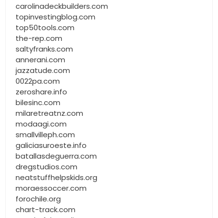
carolinadeckbuilders.com
topinvestingblog.com
top50tools.com
the-rep.com
saltyfranks.com
annerani.com
jazzatude.com
0022pa.com
zeroshare.info
bilesinc.com
milaretreatnz.com
modaagi.com
smallvilleph.com
galiciasuroeste.info
batallasdeguerra.com
dregstudios.com
neatstuffhelpskids.org
moraessoccer.com
forochile.org
chart-track.com