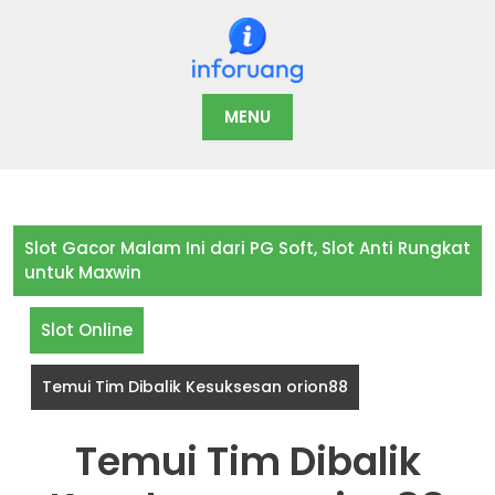
Skip
to
content
MENU
Slot Gacor Malam Ini dari PG Soft, Slot Anti Rungkat
untuk Maxwin
Slot Online
Temui Tim Dibalik Kesuksesan orion88
Temui Tim Dibalik