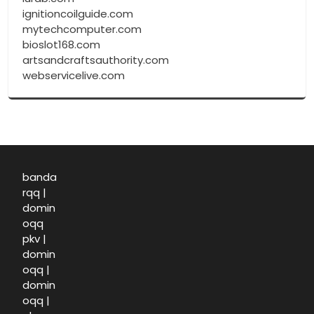
ignitioncoilguide.com
mytechcomputer.com
bioslot168.com
artsandcraftsauthority.com
webservicelive.com
banda
rqq
|
domin
oqq
pkv
|
domin
oqq
|
domin
oqq
|