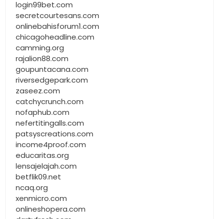
login99bet.com
secretcourtesans.com
onlinebahisforum1.com
chicagoheadline.com
camming.org
rajalion88.com
goupuntacana.com
riversedgepark.com
zaseez.com
catchycrunch.com
nofaphub.com
nefertitingalls.com
patsyscreations.com
income4proof.com
educaritas.org
lensajelajah.com
betflik09.net
ncaq.org
xenmicro.com
onlineshopera.com