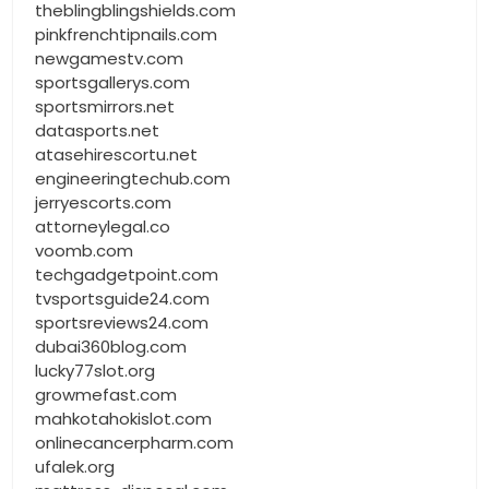
theblingblingshields.com
pinkfrenchtipnails.com
newgamestv.com
sportsgallerys.com
sportsmirrors.net
datasports.net
atasehirescortu.net
engineeringtechub.com
jerryescorts.com
attorneylegal.co
voomb.com
techgadgetpoint.com
tvsportsguide24.com
sportsreviews24.com
dubai360blog.com
lucky77slot.org
growmefast.com
mahkotahokislot.com
onlinecancerpharm.com
ufalek.org