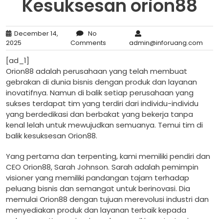
Kesuksesan orion88
December 14,
No
2025
Comments
admin@inforuang.com
[ad_1]
Orion88 adalah perusahaan yang telah membuat
gebrakan di dunia bisnis dengan produk dan layanan
inovatifnya. Namun di balik setiap perusahaan yang
sukses terdapat tim yang terdiri dari individu-individu
yang berdedikasi dan berbakat yang bekerja tanpa
kenal lelah untuk mewujudkan semuanya. Temui tim di
balik kesuksesan Orion88.
Yang pertama dan terpenting, kami memiliki pendiri dan
CEO Orion88, Sarah Johnson. Sarah adalah pemimpin
visioner yang memiliki pandangan tajam terhadap
peluang bisnis dan semangat untuk berinovasi. Dia
memulai Orion88 dengan tujuan merevolusi industri dan
menyediakan produk dan layanan terbaik kepada