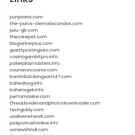
punjwanis.com
the-parcs-clematiscondos.com
jusu-gb.com
thecarepet.com
blogwriterplus.com
guestpostingseo.com
casinogambitpro.info
pokerplaymasters.info
courseoncourse.com
bantinbatdongsan247.com
bahednog.info
bahenxgek.info
pertamaskre.com
threadsvideoandphotodownloader.com
techgiddy.com
usalivenetwork.com
jackpotrushonline.info
ucnewshindi.com