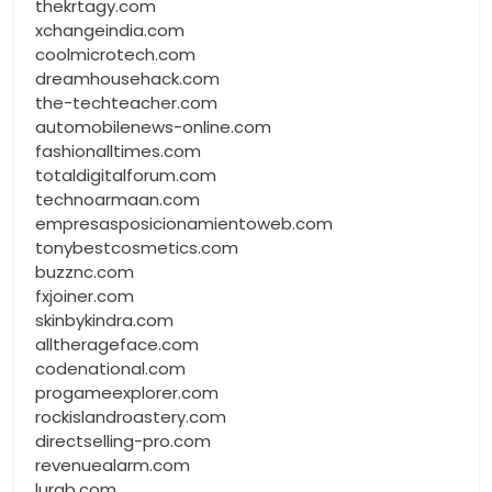
thekrtagy.com
xchangeindia.com
coolmicrotech.com
dreamhousehack.com
the-techteacher.com
automobilenews-online.com
fashionalltimes.com
totaldigitalforum.com
technoarmaan.com
empresasposicionamientoweb.com
tonybestcosmetics.com
buzznc.com
fxjoiner.com
skinbykindra.com
alltherageface.com
codenational.com
progameexplorer.com
rockislandroastery.com
directselling-pro.com
revenuealarm.com
lurab.com