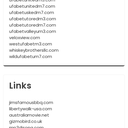
ufabetunitedm7.com
ufabetuskedm7.com
ufabetutoredm3.com
ufabetutoredm7.com
ufabetvalleyum3.com
veloxview.com
westufabetm3.com
whiskeybrothersllc.com
wildufabetum7.com
Links
jimsfamousbbq.com
libertywalk-usa.com
australiamovie.net
gizmobird.co.uk
mp3djsong.com