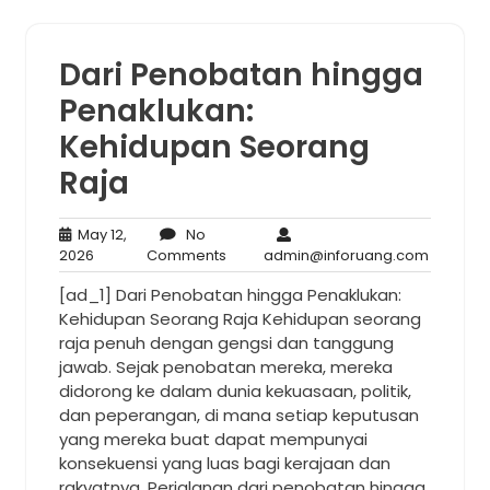
Dari Penobatan hingga
Penaklukan:
Kehidupan Seorang
Raja
May 12,
No
May
No
admin@i
2026
Comments
admin@inforuang.com
12,
Comments
[ad_1] Dari Penobatan hingga Penaklukan:
2026
Kehidupan Seorang Raja Kehidupan seorang
raja penuh dengan gengsi dan tanggung
jawab. Sejak penobatan mereka, mereka
didorong ke dalam dunia kekuasaan, politik,
dan peperangan, di mana setiap keputusan
yang mereka buat dapat mempunyai
konsekuensi yang luas bagi kerajaan dan
rakyatnya. Perjalanan dari penobatan hingga