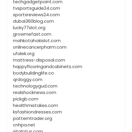
techgadgetpoint.com
tvsportsguide24.com
sportsreviews24.com
dubai360blog.com
lucky77slot.org
growmefast.com
mahkotahokislot.com
onlinecancerpharm.com
ufalek.org
mattress-disposal.com
happyflooringandcabinets.com
bodybuildinglife.co
qrdoggy.com
technologygud.com
realshocknews.com
pickgb.com
healthmistakes.com
ksfashiondresses.com
patterntrader.org
cnhpa.net
sitalotus.com