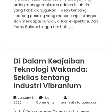
paling menggembirakan adalah kisah tim
yang tidak diunggulkan – kisah tentang
seorang pesaing yang menantang rintangan
dan mencapai puncak, di luar ekspektasi. Dari
Rocky Balboa hingga tim hoki […]
Di Dalam Keajaiban
Teknologi Wakanda:
Sekilas tentang
Industri Vibranium
January 6,
No
January
No
admin@
2026
Comments
admin@inforuang.com
6,
Comments
[ad_1] Dalam Marvel Cinematic Universe,
2026