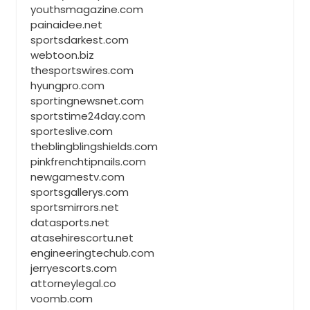
youthsmagazine.com
painaidee.net
sportsdarkest.com
webtoon.biz
thesportswires.com
hyungpro.com
sportingnewsnet.com
sportstime24day.com
sporteslive.com
theblingblingshields.com
pinkfrenchtipnails.com
newgamestv.com
sportsgallerys.com
sportsmirrors.net
datasports.net
atasehirescortu.net
engineeringtechub.com
jerryescorts.com
attorneylegal.co
voomb.com