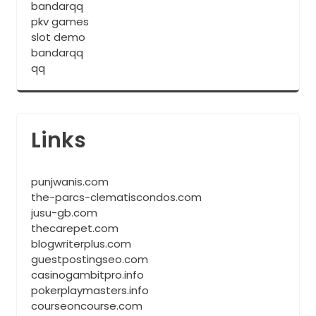
bandarqq
pkv games
slot demo
bandarqq
qq
Links
punjwanis.com
the-parcs-clematiscondos.com
jusu-gb.com
thecarepet.com
blogwriterplus.com
guestpostingseo.com
casinogambitpro.info
pokerplaymasters.info
courseoncourse.com