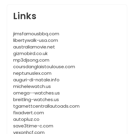
Links
jimsfamousbbq.com
libertywalk-usa.com
australiamovie.net
gizmobird.co.uk
mp3djsong.com
coursdanglaistoulouse.com
neptunuslex.com
auguri-di-natale.info
michelewatch.us
omega--watches.us
breitling-watches.us
tgarnettcentrallautoads.com
fixadvert.com
autopluz.co
save3time-c.com
vexonhcf.com