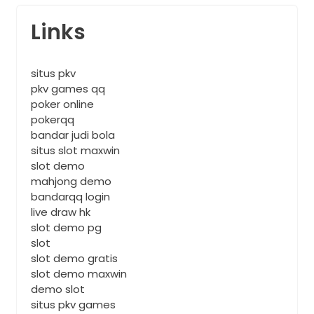
Links
situs pkv
pkv games qq
poker online
pokerqq
bandar judi bola
situs slot maxwin
slot demo
mahjong demo
bandarqq login
live draw hk
slot demo pg
slot
slot demo gratis
slot demo maxwin
demo slot
situs pkv games