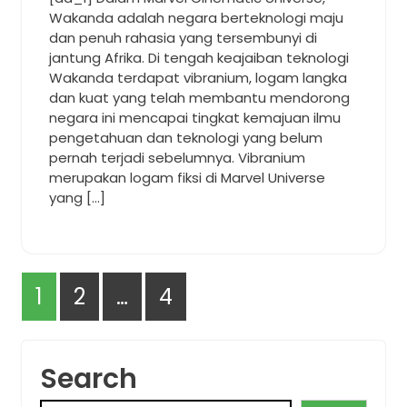
Wakanda adalah negara berteknologi maju
dan penuh rahasia yang tersembunyi di
jantung Afrika. Di tengah keajaiban teknologi
Wakanda terdapat vibranium, logam langka
dan kuat yang telah membantu mendorong
negara ini mencapai tingkat kemajuan ilmu
pengetahuan dan teknologi yang belum
pernah terjadi sebelumnya. Vibranium
merupakan logam fiksi di Marvel Universe
yang […]
Posts
1
2
…
4
pagination
Search