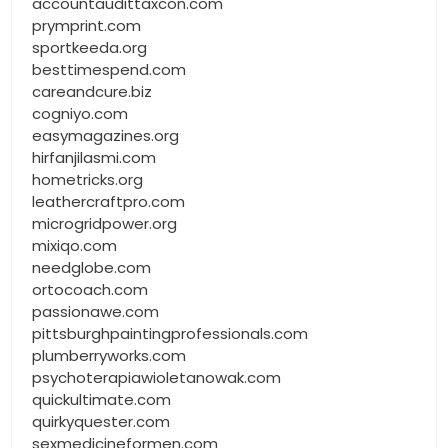
accountaudittaxcon.com
prymprint.com
sportkeeda.org
besttimespend.com
careandcure.biz
cogniyo.com
easymagazines.org
hirfanjilasmi.com
hometricks.org
leathercraftpro.com
microgridpower.org
mixiqo.com
needglobe.com
ortocoach.com
passionawe.com
pittsburghpaintingprofessionals.com
plumberryworks.com
psychoterapiawioletanowak.com
quickultimate.com
quirkyquester.com
sexmedicineformen.com