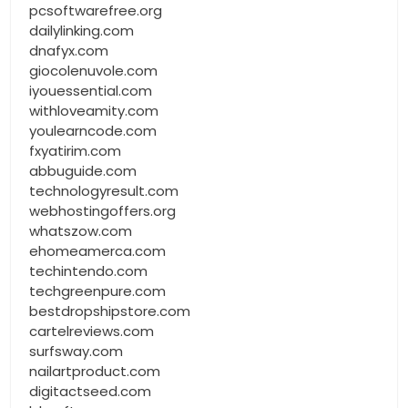
pcsoftwarefree.org
dailylinking.com
dnafyx.com
giocolenuvole.com
iyouessential.com
withloveamity.com
youlearncode.com
fxyatirim.com
abbuguide.com
technologyresult.com
webhostingoffers.org
whatszow.com
ehomeamerca.com
techintendo.com
techgreenpure.com
bestdropshipstore.com
cartelreviews.com
surfsway.com
nailartproduct.com
digitactseed.com