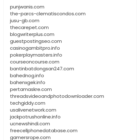
punjwanis.com
the-parcs-clematiscondos.com
jusu-gb.com
thecarepet.com
blogwriterplus.com
guestpostingseo.com
casinogambitpro.info
pokerplaymasters.info
courseoncourse.com
bantinbatdongsan247.com
bahednog.info
bahenxgek.info
pertamaskre.com
threadsvideoandphotodownloader.com
techgiddy.com
usalivenetwork.com
jackpotrushonline.info
ucnewshindi.com
freecellphonedatabase.com
gamersrope.com