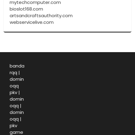
mytechcomputer.com
bioslot168.com
artsandcraftsauthority.com
webservicelive.com
banda
rqq
|
domin
oqq
pkv
|
domin
oqq
|
domin
oqq
|
pkv
game