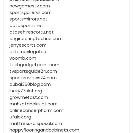
newgamestv.com
sportsgallerys.com
sportsmirrors.net
datasports.net
atasehirescortu.net
engineeringtechub.com
jerryescorts.com
attorneylegal.co
voomb.com
techgadgetpoint.com
tvsportsguide24.com
sportsreviews24.com
dubai360blog.com
lucky77slot.org
growmefast.com
mahkotahokislot.com
onlinecancerpharm.com
ufalek.org
mattress-disposal.com
happyflooringandcabinets.com