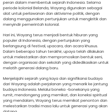
peran dalam membentuk sejarah Indonesia. Selama
periode kolonial Belanda, Wayang digunakan sebagai
alat untuk perlawanan dan aktivisme politik, dengan
dalang menggunakan pertunjukan untuk mengkritik dan
menyindir pemerintah kolonial.
Hari ini, Wayang terus menjadi bentuk hiburan yang
populer di Indonesia, dengan pertunjukan yang
berlangsung di festival, upacara, dan acara khusus.
Dalam beberapa tahun terakhir, upaya telah dilakukan
untuk melestarikan dan mempromosikan bentuk seni,
dengan organisasi dan sekolah yang didedikasikan untuk
melatih generasi dalang baru.
Menjelajahi sejarah yang kaya dan signifikansi budaya
dari Wayang adalah perjalanan yang menarik ke jantung
budaya Indonesia. Melalui boneka -bonekanya yang
rumit, mendongeng yang memikat, dan koneksi spiritual
yang mendalam, Wayang terus memikat penonton dan
melestarikan tradisi masa lalu untuk generasi yang akan
datang.