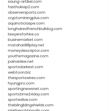
saung-artikel.com
fasthokivip2.com
observersports.com
cryptominingplus.com
aquinoticiaspe.com
longhairedfrenchbulldog.com
lawyersforhire.co
businemarket.com
matahari88play.net
moneydescriptor.com
youthsmagazine.com
painaidee.net
sportsdarkest.com
webtoon.biz
thesportswires.com
hyungpro.com
sportingnewsnet.com
sportstime24day.com
sporteslive.com
theblingblingshields.com
pinkfrenchtipnails.com