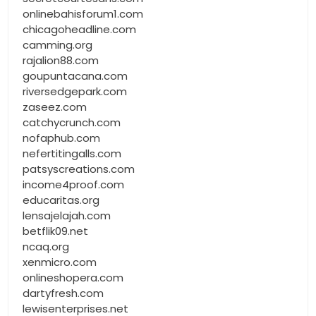
onlinebahisforum1.com
chicagoheadline.com
camming.org
rajalion88.com
goupuntacana.com
riversedgepark.com
zaseez.com
catchycrunch.com
nofaphub.com
nefertitingalls.com
patsyscreations.com
income4proof.com
educaritas.org
lensajelajah.com
betflik09.net
ncaq.org
xenmicro.com
onlineshopera.com
dartyfresh.com
lewisenterprises.net