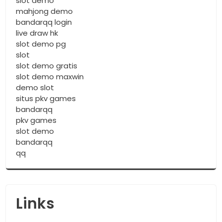
slot demo
mahjong demo
bandarqq login
live draw hk
slot demo pg
slot
slot demo gratis
slot demo maxwin
demo slot
situs pkv games
bandarqq
pkv games
slot demo
bandarqq
qq
Links