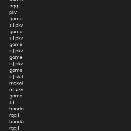
oqq
|
pkv
game
s
|
pkv
game
s
|
pkv
game
s
|
pkv
game
s
|
pkv
game
s
|
slot
maxwi
n
|
pkv
game
s
|
banda
rqq
|
banda
rqq
|