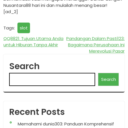
Nusantara88 hari ini dan mulailah menang besar!
[ad_2]
Tags:
slot
Post
QQ8821: Tujuan Utama Anda
Pandangan Dalam Pasti123:
untuk Hiburan Tanpa Akhir
Bagaimana Perusahaan Ini
navigation
Merevolusi Pasar
Search
Search
Recent Posts
Memahami dunia303: Panduan Komprehensif