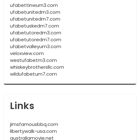
ufabettinwum3.com
ufabetunitedm3.com
ufabetunitedm7.com
ufabetuskedm7.com
ufabetutoredm3.com
ufabetutoredm7.com
ufabetvalleyum3.com
veloxview.com
westufabetm3.com
whiskeybrothersllc.com
wildufabetum7.com
Links
jimsfamousbbq.com
libertywalk-usa.com
australiamovie.net