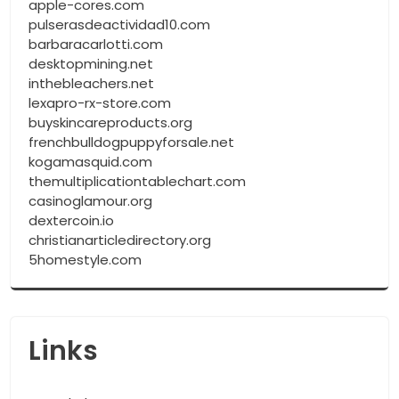
apple-cores.com
pulserasdeactividad10.com
barbaracarlotti.com
desktopmining.net
inthebleachers.net
lexapro-rx-store.com
buyskincareproducts.org
frenchbulldogpuppyforsale.net
kogamasquid.com
themultiplicationtablechart.com
casinoglamour.org
dextercoin.io
christianarticledirectory.org
5homestyle.com
Links