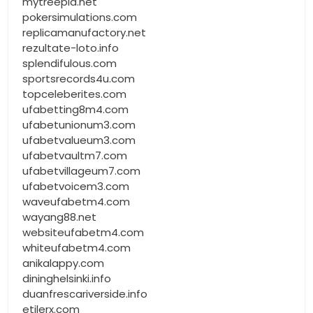
mytreepla.net
pokersimulations.com
replicamanufactory.net
rezultate-loto.info
splendifulous.com
sportsrecords4u.com
topceleberites.com
ufabetting8m4.com
ufabetunionum3.com
ufabetvalueum3.com
ufabetvaultm7.com
ufabetvillageum7.com
ufabetvoicem3.com
waveufabetm4.com
wayang88.net
websiteufabetm4.com
whiteufabetm4.com
anikalappy.com
dininghelsinki.info
duanfrescariverside.info
etilerx.com