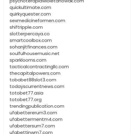
psychoterapiawioletanowak.com
quickultimate.com
quirkyquester.com
sexmedicineformen.com
shiftripple.com
slotterpercaya.co
smartcoolbox.com
sohanjitfinances.com
soulfulhousemusic.net
sparklooms.com
tacticalcontractingllc.com
thecapitalpowers.com
tobabet88slot3.com
todayscurrentnews.com
totobet77.asia
totobet77.org
trendingpublication.com
ufabettererum3.com
ufabettermentm4.com
ufabettersum7.com
ufabettinwm7.com