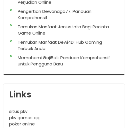
Perjudian Online
Pengertian Dewanaga77: Panduan
Komprehensif
Temukan Manfaat Jeniustoto Bagi Pecinta
Game Online
Temukan Manfaat Dewi4D: Hub Gaming
Terbaik Anda
Memahami GajiBet: Panduan Komprehensif
untuk Pengguna Baru
Links
situs pkv
pkv games qq
poker online