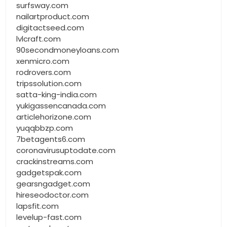
surfsway.com
nailartproduct.com
digitactseed.com
lvlcraft.com
90secondmoneyloans.com
xenmicro.com
rodrovers.com
tripssolution.com
satta-king-india.com
yukigassencanada.com
articlehorizone.com
yuqqbbzp.com
7betagents6.com
coronavirusuptodate.com
crackinstreams.com
gadgetspak.com
gearsngadget.com
hireseodoctor.com
lapsfit.com
levelup-fast.com