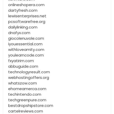
onlineshopera.com
dartyfresh.com
lewisenterprises.net
pcsoftwarefree.org
dailylinking.com
dnafyx.com
giocolenuvole.com
iyouessential.com
withloveamity.com
youlearncode.com
fxyatirim.com
abbuguide.com
technologyresult.com
webhostingoffers.org
whatszow.com
ehomeamerca.com
techintendo.com
techgreenpure.com
bestdropshipstore.com
cartelreviews.com