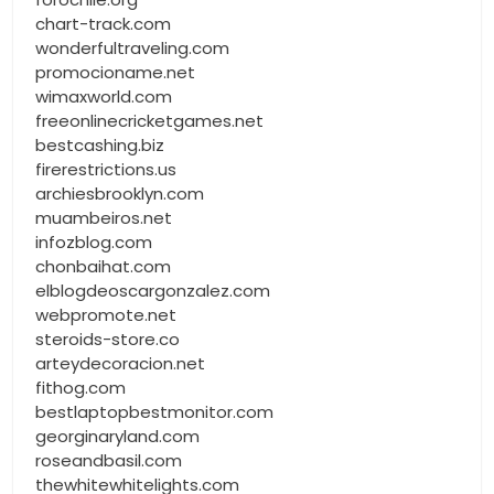
chart-track.com
wonderfultraveling.com
promocioname.net
wimaxworld.com
freeonlinecricketgames.net
bestcashing.biz
firerestrictions.us
archiesbrooklyn.com
muambeiros.net
infozblog.com
chonbaihat.com
elblogdeoscargonzalez.com
webpromote.net
steroids-store.co
arteydecoracion.net
fithog.com
bestlaptopbestmonitor.com
georginaryland.com
roseandbasil.com
thewhitewhitelights.com