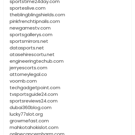
sportstime24day.com
sporteslive.com
theblingblingshields.com
pinkfrenchtipnails.com
newgamestv.com
sportsgallerys.com
sportsmirrors.net
datasports.net
atasehirescortu.net
engineeringtechub.com
jerryescorts.com
attorneylegal.co
voomb.com
techgadgetpoint.com
tvsportsguide24.com
sportsreviews24.com
dubai360blog.com
lucky77slot.org
growmefast.com
mahkotahokislot.com
onlinecancerpharm.com