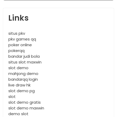
Links
situs pkv
pkv games qq
poker online
pokerqq
bandar judi bola
situs slot maxwin
slot demo
mahjong demo
bandarqq login
live draw hk
slot demo pg
slot
slot demo gratis
slot demo maxwin
demo slot