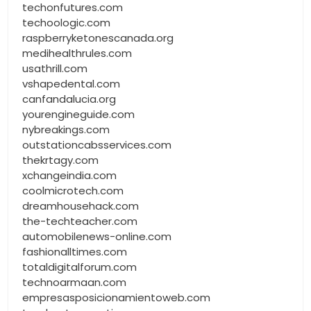
techonfutures.com
techoologic.com
raspberryketonescanada.org
medihealthrules.com
usathrill.com
vshapedental.com
canfandalucia.org
yourengineguide.com
nybreakings.com
outstationcabsservices.com
thekrtagy.com
xchangeindia.com
coolmicrotech.com
dreamhousehack.com
the-techteacher.com
automobilenews-online.com
fashionalltimes.com
totaldigitalforum.com
technoarmaan.com
empresasposicionamientoweb.com