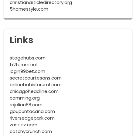
christianarticledirectory.org
5homestyle.com
Links
stagehubs.com
1x2forum.net
login99bet.com
secretcourtesans.com
onlinebahisforum1.com
chicagoheadline.com
camming.org
rajalion88.com
goupuntacana.com
riversedgepark.com
zaseez.com
catchycrunch.com