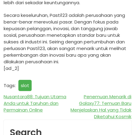
lebih dari sekadar keuntungannya.
Secara keseluruhan, Pasti123 adalah perusahaan yang
benar-benar merevolusi pasar. Dengan fokus pada
kepuasan pelanggan, inovasi, dan tanggung jawab
sosial, perusahaan menetapkan standar baru untuk
sukses di industri ini. Seiring dengan pertumbuhan dan
perluasan Pasti123, akan sangat menarik untuk melihat
perkembangan dan inovasi baru apa yang akan
dilakukan perusahaan ini.
[ad_2]
Tags:
slot
Post
Nusantara88: Tujuan Utama
Penemuan Menarik di
Anda untuk Taruhan dan
Galaxy77: Temuan Baru
navigation
Permainan Online
Menjelaskan Hal yang Tidak
Diketahui Kosmik
Search