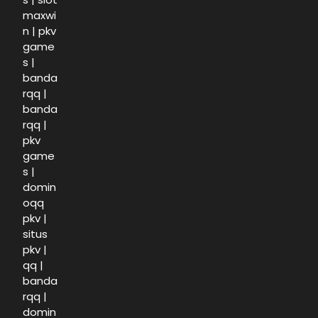
maxwi
n
|
pkv
game
s
|
banda
rqq
|
banda
rqq
|
pkv
game
s
|
domin
oqq
pkv
|
situs
pkv
|
qq
|
banda
rqq
|
domin