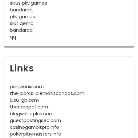
situs pkv games
bandarqq
pkv games
slot demo
bandarqq
qq
Links
punjwanis.com
the-parcs-clematiscondos.com
jusu-gb.com
thecarepet.com
blogwriterplus.com
guestpostingseo.com
casinogambitpro.info
pokerplaymasters.info