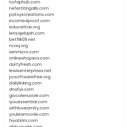
nofaphub.com
nefertitingalls.com
patsyscreations.com
income4proof.com
educaritas.org
lensajelajah.com
betflik09.net
ncaq.org
xenmicro.com
onlineshopera.com
dartyfresh.com
lewisenterprises.net
pcsoftwarefree.org
dailylinking.com
dnafyx.com
giocolenuvole.com
iyouessential.com
withloveamity.com
youlearncode.com
fxyatirim.com
abbuguide.com