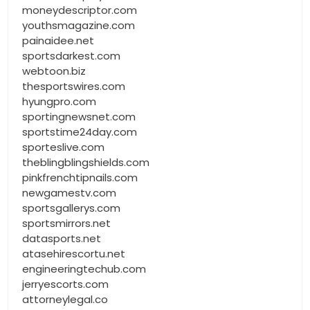
moneydescriptor.com
youthsmagazine.com
painaidee.net
sportsdarkest.com
webtoon.biz
thesportswires.com
hyungpro.com
sportingnewsnet.com
sportstime24day.com
sporteslive.com
theblingblingshields.com
pinkfrenchtipnails.com
newgamestv.com
sportsgallerys.com
sportsmirrors.net
datasports.net
atasehirescortu.net
engineeringtechub.com
jerryescorts.com
attorneylegal.co