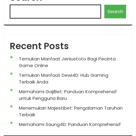
Search
Recent Posts
Temukan Manfaat Jeniustoto Bagi Pecinta
Game Online
Temukan Manfaat Dewi4D: Hub Gaming
Terbaik Anda
Memahami GajiBet: Panduan Komprehensif
untuk Pengguna Baru
Menemukan Majestibet: Pengalaman Taruhan
Terbaik
Memahami Saung4D: Panduan Komprehensif