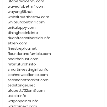
ufabetvoicem3.com
waveufabetm4.com
wayang88.net
websiteufabetm4.com
whiteufabetm4.com
anikalappy.com
dininghelsinki.info
duanfrescariverside.info
etilerx.com
finestreplica.net
flounderandfumble.com
healthohunt.com
retefuturah.info
smartinvestinginfo.info
technewsalliance.com
technonetmarket.com
tedstanger.net
ufabett732um3.com
uskola.info
wagonpaints.info
waitfornext.com